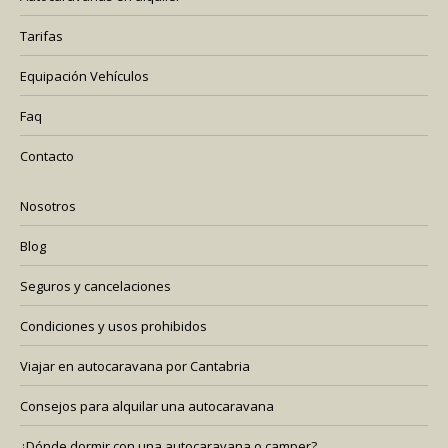
new
new
Tarifas
window
window
Equipación Vehículos
Faq
Contacto
Nosotros
Blog
Seguros y cancelaciones
Condiciones y usos prohibidos
Viajar en autocaravana por Cantabria
Consejos para alquilar una autocaravana
¿Dónde dormir con una autocaravana o camper?