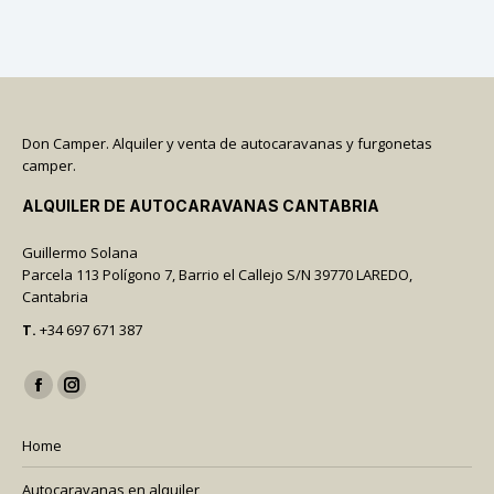
Don Camper. Alquiler y venta de autocaravanas y furgonetas
camper.
ALQUILER DE AUTOCARAVANAS CANTABRIA
Guillermo Solana
Parcela 113 Polígono 7, Barrio el Callejo S/N 39770 LAREDO,
Cantabria
T.
+34 697 671 387
Encuéntranos en:
Facebook
Instagram
page
page
Home
opens
opens
in
in
Autocaravanas en alquiler