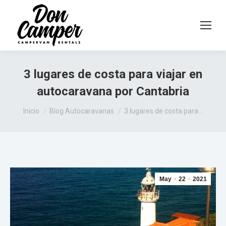
3 lugares de costa para viajar en
autocaravana por Cantabria
Estás aquí:
Inicio
Blog Autocaravanas
3 lugares de costa para…
May
22
2021